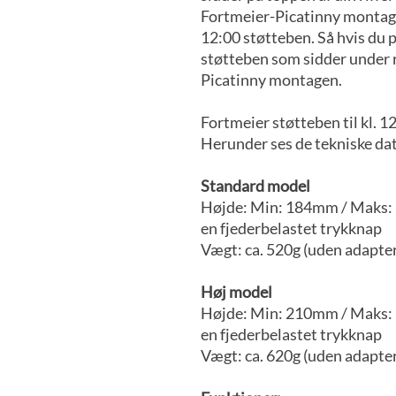
Fortmeier-Picatinny montage 
12:00 støtteben. Så hvis du på
støtteben som sidder under r
Picatinny montagen.
Fortmeier støtteben til kl. 1
Herunder ses de tekniske dat
Standard model
Højde: Min: 184mm / Maks: 2
en fjederbelastet trykknap
Vægt: ca. 520g (uden adapte
Høj model
Højde: Min: 210mm / Maks: 3
en fjederbelastet trykknap
Vægt: ca. 620g (uden adapte