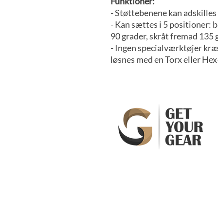
Funktioner:
- Støttebenene kan adskilles 
- Kan sættes i 5 positioner:
90 grader, skråt fremad 135 
- Ingen specialværktøjer kræ
løsnes med en Torx eller Hex
Handelsbeting
Get Your Gear ApS
Betaling
Skovbakken 61
Levering
3520 Farum
Vejledning
Denmark