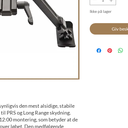
Ikke på lager
Giv besk
ynligvis den mest alsidige, stabile
 til PRS og Long Range skydning.
l 12:00 montering, som betyder at de
el over løbet. Den medfølgende