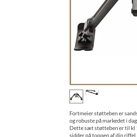
Fortmeier støtteben er sands
og robuste på markedet i dag
Dette sæt støtteben er til k
sidder på toppen af din riff