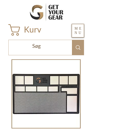
Kurv
ME
NU