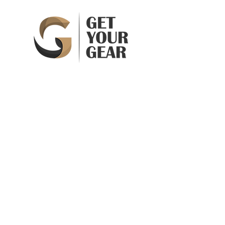
Højde
5 mm
Vægt
950 g
Materiale
Gummi
Get Your Gear ApS
Skovbakken 61
3520 Farum
Denmark
CVR 41900245DK
Info@getyourgear.dk
Handelsbetingelser
Betaling
Levering
Vejledning
Reklamation