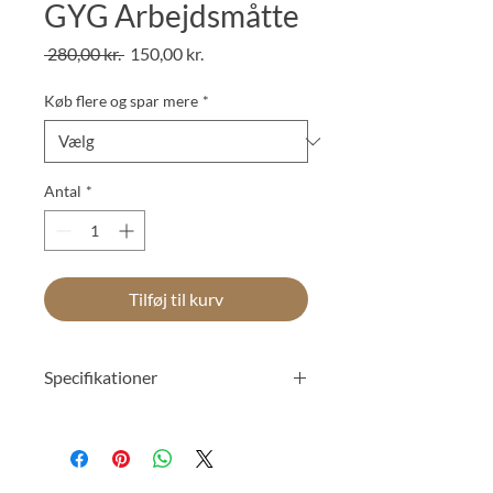
GYG Arbejdsmåtte
Regulær
Salgspris
 280,00 kr. 
150,00 kr.
pris
Køb flere og spar mere
*
Antal
*
Tilføj til kurv
Specifikationer
Bredde
500 mm
Dybde
30 mm