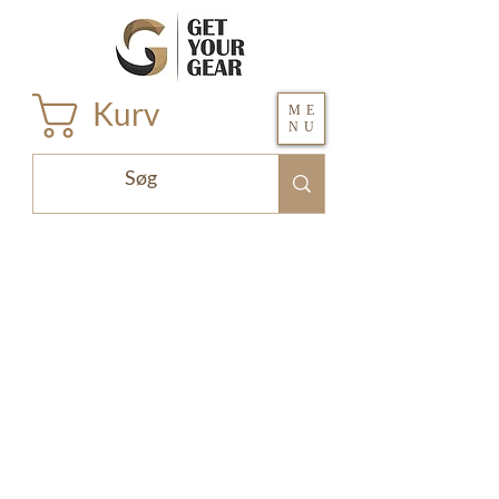
Kurv
ME
NU