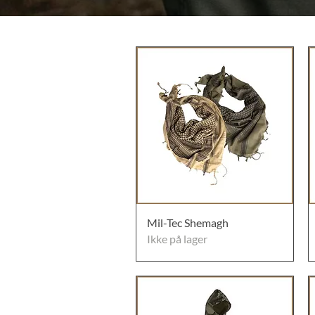
Mil-Tec Shemagh
Ikke på lager