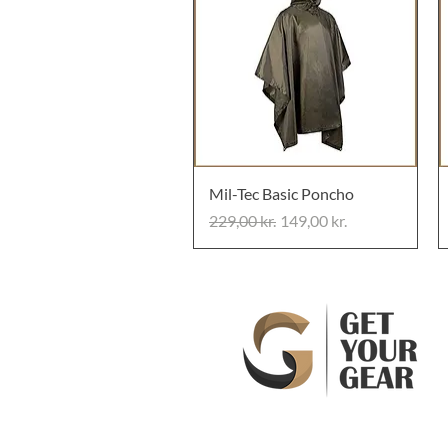
Mil-Tec Basic Poncho
Regulær pris
Salgspris
229,00 kr.
149,00 kr.
Handelsbeting