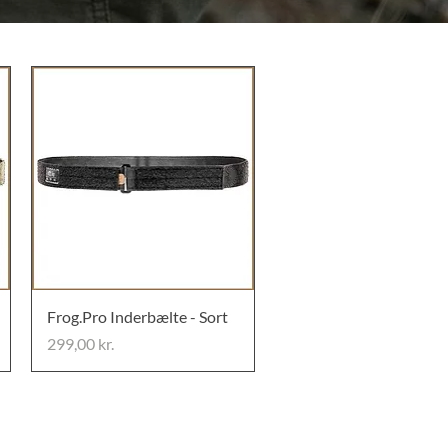
Frog.Pro Inderbælte - Sort
Pris
299,00 kr.