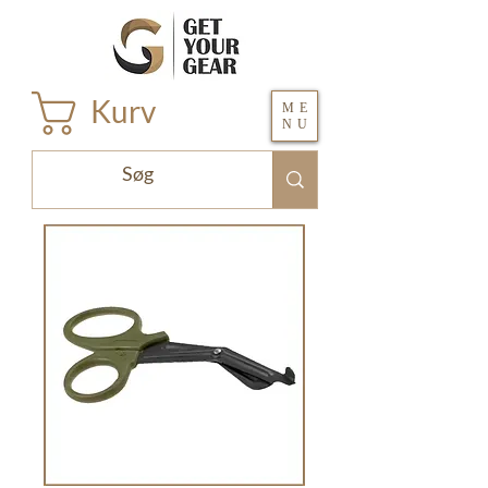
Kurv
ME
NU