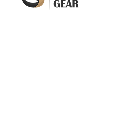
Get Your Gear ApS
Skovbakken 61
3520 Farum
Denmark
CVR 41900245DK
Info@getyourgear.dk
Handelsbetingelser
Betaling
Levering
Vejledning
Reklamation
Returnering