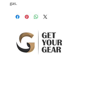
gas.
Get Your Gear ApS
Skovbakken 61
3520 Farum
Denmark
CVR 41900245DK
Info@getyourgear.dk
Handelsbetingelser