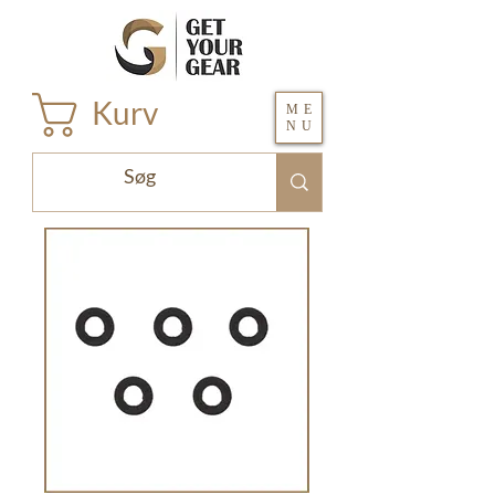
Kurv
ME
NU