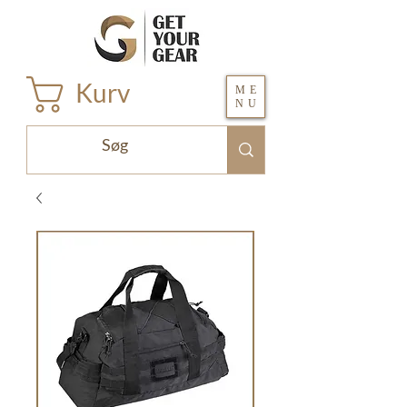
Kurv
ME
NU