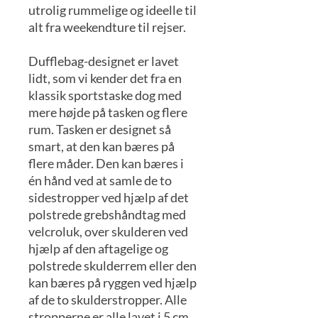
utrolig rummelige og ideelle til
alt fra weekendture til rejser.
Dufflebag-designet er lavet
lidt, som vi kender det fra en
klassik sportstaske dog med
mere højde på tasken og flere
rum. Tasken er designet så
smart, at den kan bæres på
flere måder. Den kan bæres i
én hånd ved at samle de to
sidestropper ved hjælp af det
polstrede grebshåndtag med
velcroluk, over skulderen ved
hjælp af den aftagelige og
polstrede skulderrem eller den
kan bæres på ryggen ved hjælp
af de to skulderstropper. Alle
stropperne er alle lavet i 5 cm.