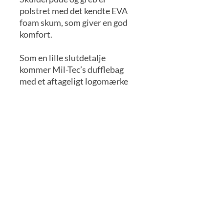
polstret med det kendte EVA
foam skum, som giver en god
komfort.
Som en lille slutdetalje
kommer Mil-Tec’s dufflebag
med et aftageligt logomærke
med velcro, som passer med
taskens farve.
Se vores præsentationsvideo
af vores Mil-Tec Dufflebag
HER
.
Specifikationer
Længde
48,5 cm