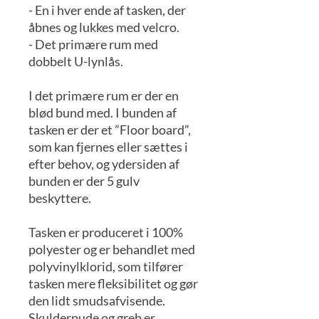
- En i hver ende af tasken, der
åbnes og lukkes med velcro.
- Det primære rum med
dobbelt U-lynlås.
I det primære rum er der en
blød bund med. I bunden af
tasken er der et ”Floor board”,
som kan fjernes eller sættes i
efter behov, og ydersiden af
bunden er der 5 gulv
beskyttere.
Tasken er produceret i 100%
polyester og er behandlet med
polyvinylklorid, som tilfører
tasken mere fleksibilitet og gør
den lidt smudsafvisende.
Skulderpude og greb er