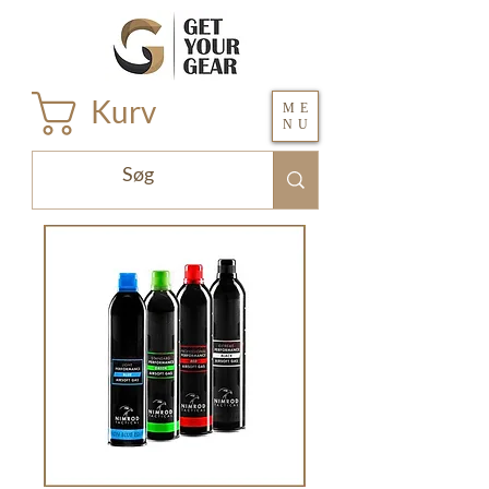
Kurv
ME
NU