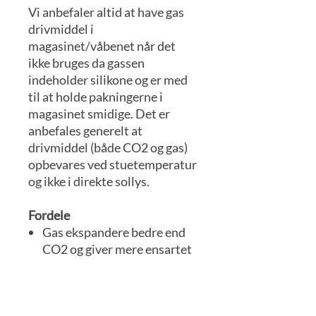
Vi anbefaler altid at have gas
drivmiddel i
magasinet/våbenet når det
ikke bruges da gassen
indeholder silikone og er med
til at holde pakningerne i
magasinet smidige. Det er
anbefales generelt at
drivmiddel (både CO2 og gas)
opbevares ved stuetemperatur
og ikke i direkte sollys.
Fordele
Gas ekspandere bedre end
CO2 og giver mere ensartet
skud og derved bedre
præcision.
En god gas hjælper med at