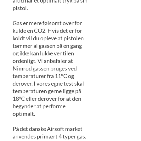
altid har et optimalt tryk på sin
pistol.
Gas er mere følsomt over for
kulde en CO2. Hvis det er for
koldt vil du opleve at pistolen
tømmer al gassen på en gang
og ikke kan lukke ventilen
ordenligt. Vi anbefaler at
Nimrod gassen bruges ved
temperaturer fra 11°C og
derover. I vores egne test skal
temperaturen gerne ligge på
18°C eller derover for at den
begynder at performe
optimalt.
På det danske Airsoft market
anvendes primært 4 typer gas.