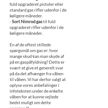
fuld opgraderet pistoler eller
standard gas rifler udenfor i de
køligere måneder.
-
Sort Nimrod gas
til fuld
opgraderet rifler udenfor i de
køligere måneder.
En af de oftest stillede
spørgsmål om gas er: hvor
mange skud kan man skyde af
på en gaspåfyldning? Dette er
svært at give et generelt svar
på da det afhænger fra våben
til våben. Vi har derfor valgt at
oplyse vores anbefalinger i
infoteksten under de enkelte
våben for at kunne vejlede
bedst muligt om dette