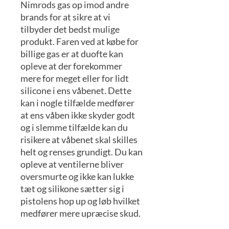
Nimrods gas op imod andre
brands for at sikre at vi
tilbyder det bedst mulige
produkt. Faren ved at købe for
billige gas er at duofte kan
opleve at der forekommer
mere for meget eller for lidt
silicone i ens våbenet. Dette
kan i nogle tilfælde medfører
at ens våben ikke skyder godt
og i slemme tilfælde kan du
risikere at våbenet skal skilles
helt og renses grundigt. Du kan
opleve at ventilerne bliver
oversmurte og ikke kan lukke
tæt og silikone sætter sig i
pistolens hop up og løb hvilket
medfører mere upræcise skud.