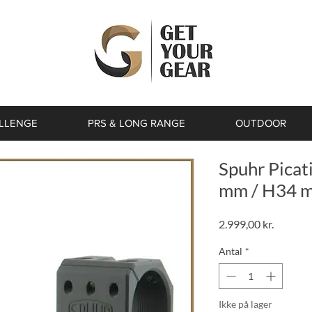
ALLENGE
PRS & LONG RANGE
OUTDOOR
Spuhr Pica
mm / H34 m
Pris
2.999,00 kr.
Antal
*
Ikke på lager