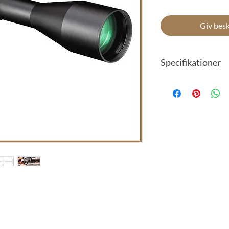
Giv besk
Specifikationer
Specifikationer:
Forstørrelse: 5-2
Synsfelt på 100 me
Vægt: 992 gram
Længde: 388 mm
Parallaksejusterin
Frontlinse diamet
Øjeafstand: 93 m
Zoomfaktor: 5x
Rørdiameter: 34
Sigtemiddel: EB
Tårne: RevStop™ Z
Maksimum juster
Justeringsindelin