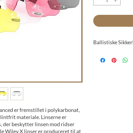
Ballistiske Sikk
Wiley X Saber Advance
både det amerikanske 
standarder for øjenbe
Wiley X Saber Advance
godkendelser:
MILPRF-32432(G
EN.166B STANDA
ANSI STANDARD.
nced er fremstillet i polykarbonat,
EN.166F STANDA
lintfrit materiale. Linserne er
EN.166S STANDA
, der beskytter linsen mod ridser
 Wiley X linser er produceret til at