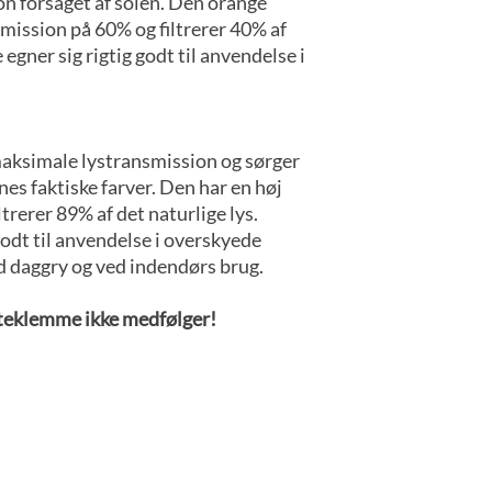
ion forsaget af solen. Den orange
mission på 60% og filtrerer 40% af
 egner sig rigtig godt til anvendelse i
maksimale lystransmission og sørger
nes faktiske farver. Den har en høj
trerer 89% af det naturlige lys.
godt til anvendelse i overskyede
d daggry og ved indendørs brug.
steklemme ikke medfølger!