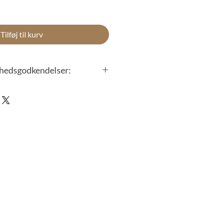
Tilføj til kurv
erhedsgodkendelser:
d linser opfylder samt overstiger
og danske militærs ballistiske
skyttelse.
d linser har følgende ballistiske
L) STANDARD.
RD.
RD.
RD.