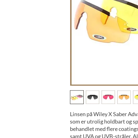
Linsen på Wiley X Saber Adva
som er utrolig holdbart og sp
behandlet med flere coatings
samt UVA og UVB-stråler. Alle