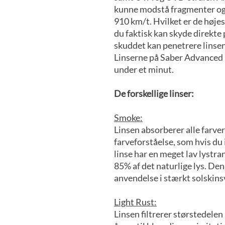
kunne modstå fragmenter og 
910 km/t. Hvilket er de højest
du faktisk kan skyde direkte
skuddet kan penetrere linse
Linserne på Saber Advanced k
under et minut.
De forskellige linser:
Smoke:
Linsen absorberer alle farve
farveforståelse, som hvis du 
linse har en meget lav lystra
85% af det naturlige lys. Denn
anvendelse i stærkt solskinsv
Light Rust:
Linsen filtrerer størstedelen