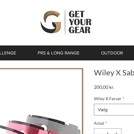
ALLENGE
PRS & LONG RANGE
OUTDOOR
Wiley X Sa
Pris
200,00 kr.
Wiley X Farver
*
Vælg
Antal
*