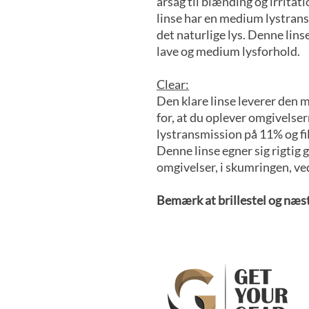
årsag til blænding og irritat
linse har en medium lystrans
det naturlige lys. Denne linse
lave og medium lysforhold.
Clear:
Den klare linse leverer den 
for, at du oplever omgivelser
lystransmission på 11% og fil
Denne linse egner sig rigtig 
omgivelser, i skumringen, ve
Bemærk at brillestel og næ