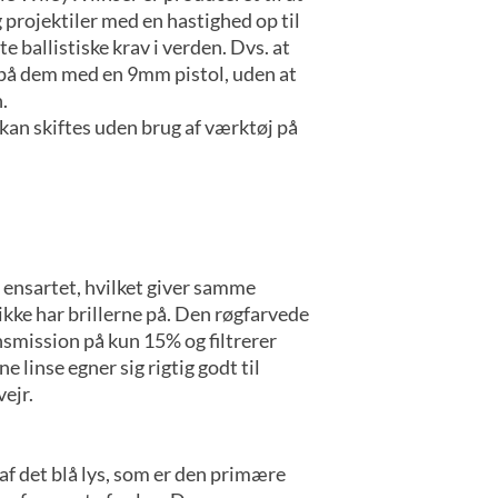
projektiler med en hastighed op til
e ballistiske krav i verden. Dvs. at
 på dem med en 9mm pistol, uden at
n.
an skiftes uden brug af værktøj på
r ensartet, hvilket giver samme
ikke har brillerne på. Den røgfarvede
nsmission på kun 15% og filtrerer
e linse egner sig rigtig godt til
ejr.
 af det blå lys, som er den primære