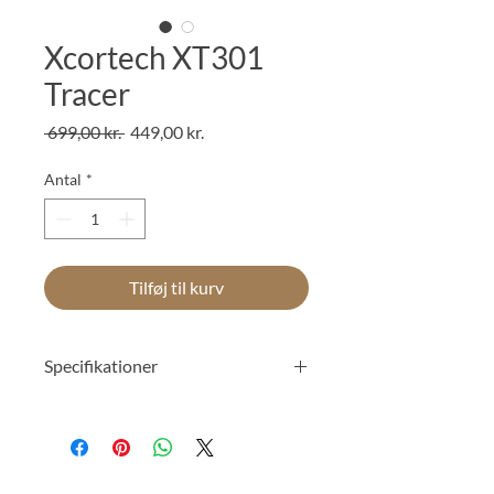
Xcortech XT301
Tracer
Regulær
Salgspris
 699,00 kr. 
449,00 kr.
pris
Antal
*
Tilføj til kurv
Specifikationer
Længde
62,5 mm
Diameter
29 mm