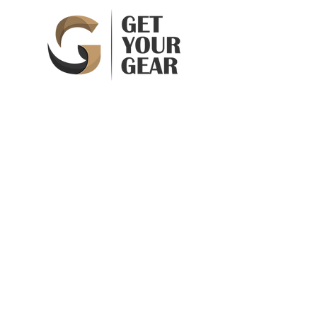
Vægt
50 g
Gevind
11 mm CW
14 mm CCW
Batteritid
20.000 Skud
Get Your Gear ApS
Rof
Op til 35
Skovbakken 61
3520 Farum
Denmark
CVR 41900245DK
Info@getyourgear.dk
Handelsbetingelser
Betaling
Levering
Vejledning
Reklamation