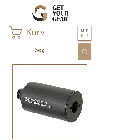
Kurv
ME
NU